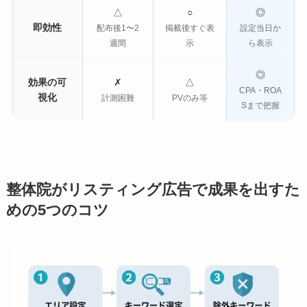
△
○
◎
即効性
配布後1〜2
掲載後すぐ表
設定当日か
週間
示
ら表示
◎
効果の可
✗
△
CPA・ROA
視化
計測困難
PVのみ等
Sまで把握
整体院がリスティング広告で成果を出すた
めの5つのコツ