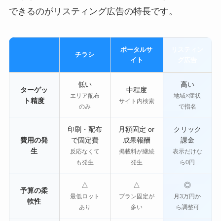
できるのがリスティング広告の特長です。
ポータルサ
リスティン
チラシ
イト
グ広告
低い
高い
ターゲッ
中程度
エリア配布
地域×症状
ト精度
サイト内検索
のみ
で指名
印刷・配布
月額固定 or
クリック
費用の発
で固定費
成果報酬
課金
生
反応なくて
掲載料が継続
表示だけな
も発生
発生
ら0円
△
△
◎
予算の柔
最低ロット
プラン固定が
月3万円か
軟性
あり
多い
ら調整可